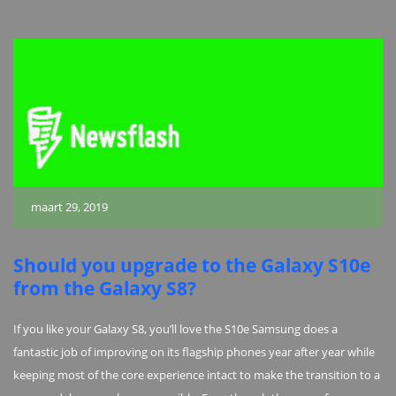
maart 29, 2019
Should you upgrade to the Galaxy S10e
from the Galaxy S8?
If you like your Galaxy S8, you’ll love the S10e Samsung does a
fantastic job of improving on its flagship phones year after year while
keeping most of the core experience intact to make the transition to a