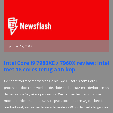
januari 19, 2018
Intel Core i9 7980XE / 7960X review: Intel
met 18 cores terug aan kop
X299: het zou moeten werken De nieuwe 12- tot 18-core Core i9
processors doen hun werk op dezelfde Socket 2066 moederborden als
de bestaande Skylake-X processors. We hebben het dan dus over
moederborden met Intel X299 chipset. Toch houden wij een beetje
ons hart vast, aangezien bij verschillende X299 borden zelfs bij gebruik