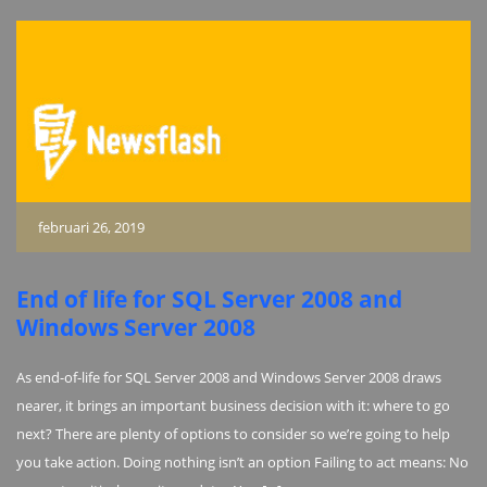
februari 26, 2019
End of life for SQL Server 2008 and
Windows Server 2008
As end-of-life for SQL Server 2008 and Windows Server 2008 draws
nearer, it brings an important business decision with it: where to go
next? There are plenty of options to consider so we’re going to help
you take action. Doing nothing isn’t an option Failing to act means: No