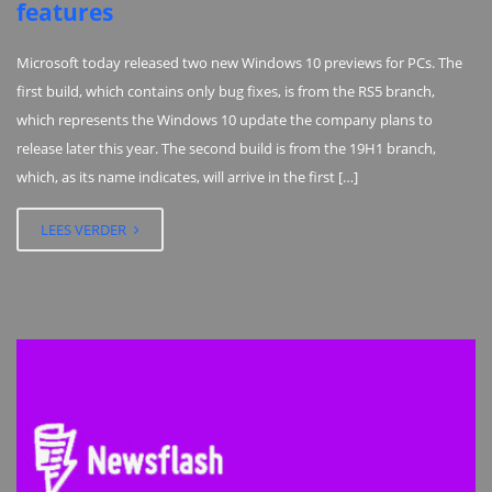
features
Microsoft today released two new Windows 10 previews for PCs. The
first build, which contains only bug fixes, is from the RS5 branch,
which represents the Windows 10 update the company plans to
release later this year. The second build is from the 19H1 branch,
which, as its name indicates, will arrive in the first […]
LEES VERDER