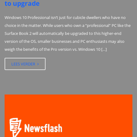
to upgrade
Windows 10 Professional isn’t just for cubicle dwellers who have no
choice in the matter. While users who own a “professional” PC like the
Surface Book 2 will automatically be upgraded to this higher-end
version of the OS, smaller businesses and PC enthusiasts may also
weigh the benefits of the Pro version vs. Windows 10 […]
LEES VERDER