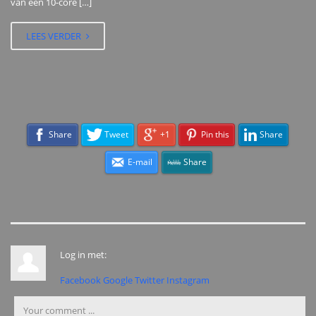
van een 10-core […]
LEES VERDER
Share
Tweet
+1
Pin this
Share
E-mail
Share
Log in met:
Facebook
Google
Twitter
Instagram