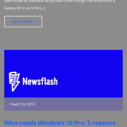
new model as seamless as possible. Even though the move from a
Galaxy S8 to an S10e […]
LEES VERDER
maart 29, 2019
Who needs Windows 10 Pro: 5 reasons